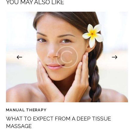
YOU MAY ALSO LIKE
t
e
r
n
a
t
i
v
e
:
MANUAL THERAPY
WHAT TO EXPECT FROM A DEEP TISSUE
MASSAGE