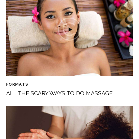
a
t
i
v
e
:
FORMATS
ALL THE SCARY WAYS TO DO MASSAGE