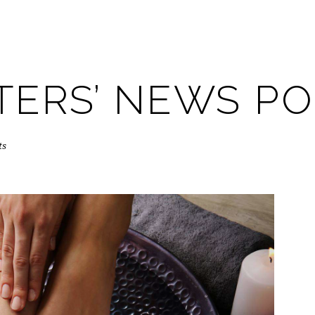
TERS’ NEWS P
ts