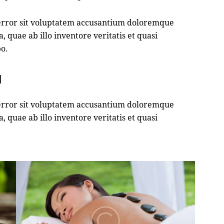
diminuer
le
s error sit voluptatem accusantium doloremque
volume.
quae ab illo inventore veritatis et quasi
bo.
M
s error sit voluptatem accusantium doloremque
quae ab illo inventore veritatis et quasi