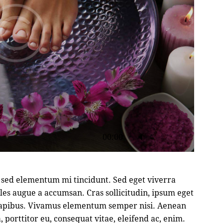
Utilisez
00:00
les
flèches
haut/bas
, sed elementum mi tincidunt. Sed eget viverra
pour
ales augue a accumsan. Cras sollicitudin, ipsum eget
augmenter
s dapibus. Vivamus elementum semper nisi. Aenean
ou
, porttitor eu, consequat vitae, eleifend ac, enim.